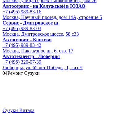
Москва, улица Героев Панфиловцев, дом 26
Автосервис - на Калужской в ЮЗАО
+7 (495) 989-83-16
Москва, Научный проезд, дом 14А, строение 5
Сервис - Дмитровское ш.
+7 (495) 989-83-03
Москва, Дмитровское шоссе, 58 с33
Автосервис - Коптево
+7 (495) 989-83-42
Москва, Пакгаузное ш., 6, стр. 17
Автотехцентр - Люберцы
+7 (495) 320-07-39
Люберцы, ул. 65 лет Победы, 1, лит.Ч
04
Ремонт Сузуки
Сузуки Витара