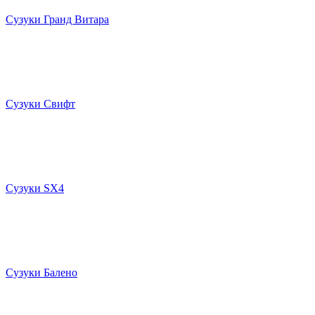
Сузуки Гранд Витара
Сузуки Свифт
Сузуки SX4
Сузуки Балено