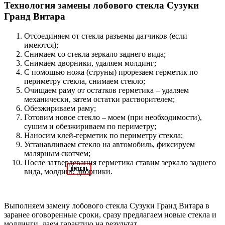
Технология замены лобового стекла Сузуки
Гранд Витара
Отсоединяем от стекла разъемы датчиков (если
имеются);
Снимаем со стекла зеркало заднего вида;
Снимаем дворники, удаляем молдинг;
С помощью ножа (струны) прорезаем герметик по
периметру стекла, снимаем стекло;
Очищаем раму от остатков герметика – удаляем
механически, затем остатки растворителем;
Обезжириваем раму;
Готовим новое стекло – моем (при необходимости),
сушим и обезжириваем по периметру;
Наносим клей-герметик по периметру стекла;
Устанавливаем стекло на автомобиль, фиксируем
малярным скотчем;
После затвердевания герметика ставим зеркало заднего
вида, молдинг, дворники.
Выполняем замену лобового стекла Сузуки Гранд Витара в
заранее оговоренные сроки, сразу предлагаем новые стекла и
молдинги, даем гарантию на результат.