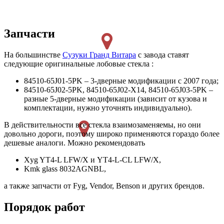
Запчасти
На большинстве
Сузуки Гранд Витара
с завода ставят
следующие оригинальные лобовые стекла :
84510-65J01-5PK – 3-дверные модификации с 2007 года;
84510-65J02-5PK, 84510-65J02-X14, 84510-65J03-5PK –
разные 5-дверные модификации (зависит от кузова и
комплектации, нужно уточнять индивидуально).
В действительности все стекла взаимозаменяемы, но они
довольно дороги, поэтому широко применяются гораздо более
дешевые аналоги. Можно рекомендовать
Xyg YT4-L LFW/X и YT4-L-CL LFW/X,
Kmk glass 8032AGNBL,
а также запчасти от Fyg, Vendor, Benson и других брендов.
Порядок работ