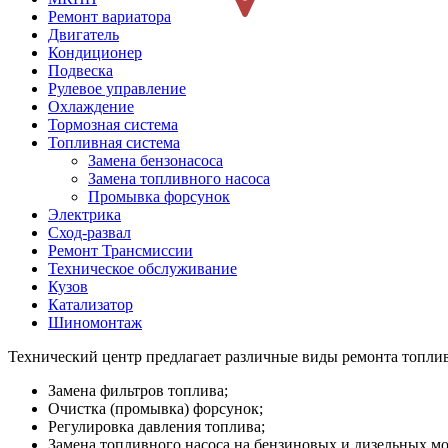
Ремонт вариатора
Двигатель
Кондиционер
Подвеска
Рулевое управление
Охлаждение
Тормозная система
Топливная система
Замена бензонасоса
Замена топливного насоса
Промывка форсунок
Электрика
Сход-развал
Ремонт Трансмиссии
Техническое обслуживание
Кузов
Катализатор
Шиномонтаж
Технический центр предлагает различные виды ремонта топли
Замена фильтров топлива;
Очистка (промывка) форсунок;
Регулировка давления топлива;
Замена топливного насоса на бензиновых и дизельных мо