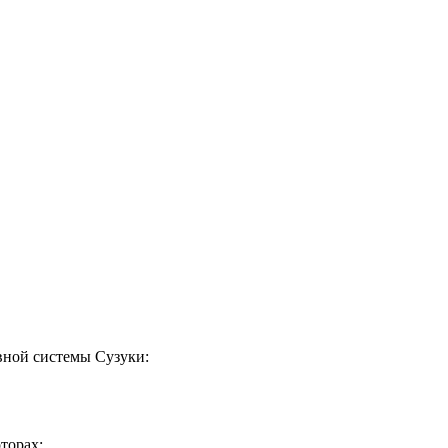
вной системы Сузуки:
торах;