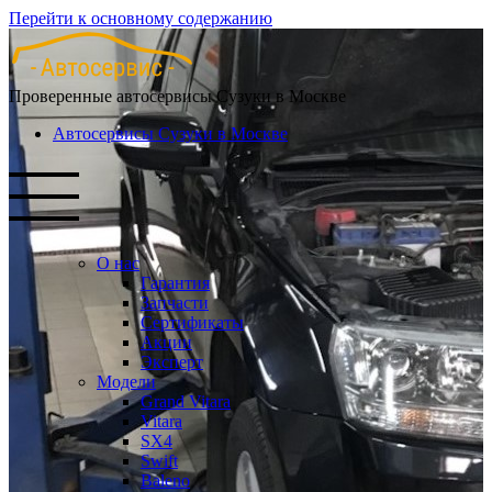
Перейти к основному содержанию
Проверенные автосервисы Сузуки в Москве
Автосервисы Сузуки в Москве
О нас
Гарантия
Запчасти
Сертификаты
Акции
Эксперт
Модели
Grand Vitara
Vitara
SX4
Swift
Baleno