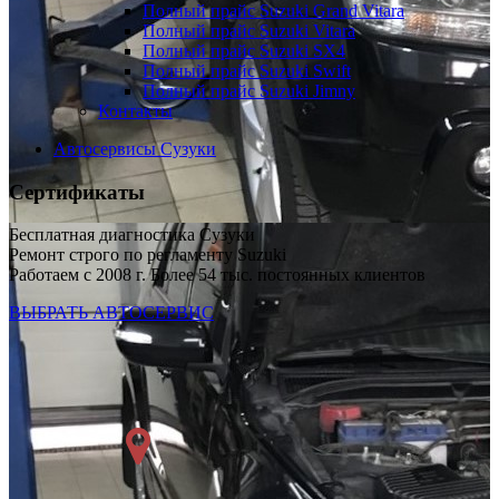
Полный прайс Suzuki Grand Vitara
Полный прайс Suzuki Vitara
Полный прайс Suzuki SX4
Полный прайс Suzuki Swift
Полный прайс Suzuki Jimny
Контакты
Автосервисы Сузуки
Сертификаты
Бесплатная диагностика Сузуки
Ремонт строго по регламенту Suzuki
Работаем с 2008 г. Более 54 тыс. постоянных клиентов
ВЫБРАТЬ АВТОСЕРВИС