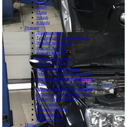
Ignis
Jimny
Liana
Splash
Kizashi
Ремонт
Диагностика
Техническое обслуживание
Ремонт двигателя
Ремонт АКПП
Ремонт МКПП
Ремонт Вариатора
Ремонт подвески
Ремонт кондиционера
Ремонт системы охлаждения
Ремонт рулевого управления
Ремонт тормозной системы
Ремонт электрооборудования
Ремонт топливной системы
Ремонт трансмиссии
Сход-развал
Кузовной ремонт
Катализатор
Шиномонтаж
Цены