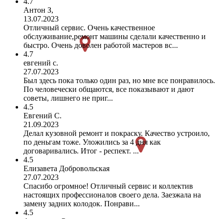
4.7
Антон З,
13.07.2023
Отличный сервис. Очень качественное
обслуживание,ремонт машины сделали качественно и
быстро. Очень доволен работой мастеров вс...
4.7
евгений с.
27.07.2023
Был здесь пока только один раз, но мне все понравилось.
По человечески общаются, все показывают и дают
советы, лишнего не приг...
4.5
Евгений С.
21.09.2023
Делал кузовной ремонт и покраску. Качество устроило,
по деньгам тоже. Уложились за 4 дня как
договаривались. Итог - респект. ...
4.5
Елизавета Добровольская
27.07.2023
Спасибо огромное! Отличный сервис и коллектив
настоящих профессионалов своего дела. Заезжала на
замену задних колодок. Понрави...
4.5