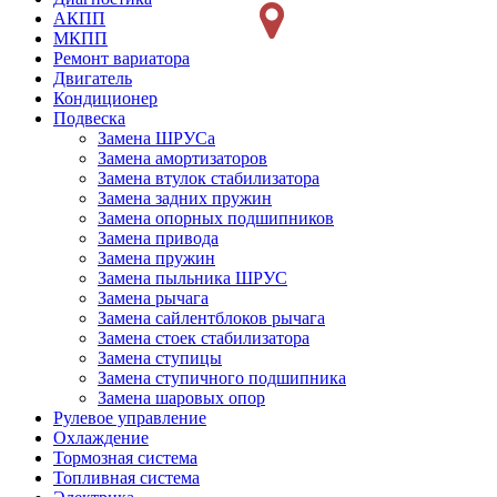
АКПП
МКПП
Ремонт вариатора
Двигатель
Кондиционер
Подвеска
Замена ШРУСа
Замена амортизаторов
Замена втулок стабилизатора
Замена задних пружин
Замена опорных подшипников
Замена привода
Замена пружин
Замена пыльника ШРУС
Замена рычага
Замена сайлентблоков рычага
Замена стоек стабилизатора
Замена ступицы
Замена ступичного подшипника
Замена шаровых опор
Рулевое управление
Охлаждение
Тормозная система
Топливная система