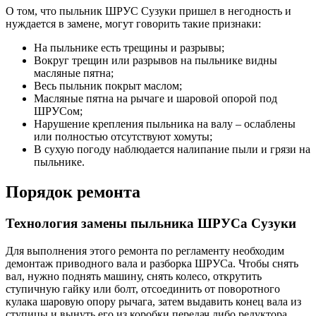
О том, что пыльник ШРУС Сузуки пришел в негодность и
нуждается в замене, могут говорить такие признаки:
На пыльнике есть трещины и разрывы;
Вокруг трещин или разрывов на пыльнике видны
масляные пятна;
Весь пыльник покрыт маслом;
Масляные пятна на рычаге и шаровой опорой под
ШРУСом;
Нарушение крепления пыльника на валу – ослаблены
или полностью отсутствуют хомуты;
В сухую погоду наблюдается налипание пыли и грязи на
пыльнике.
Порядок ремонта
Технология замены пыльника ШРУСа Сузуки
Для выполнения этого ремонта по регламенту необходим
демонтаж приводного вала и разборка ШРУСа. Чтобы снять
вал, нужно поднять машину, снять колесо, открутить
ступичную гайку или болт, отсоединить от поворотного
кулака шаровую опору рычага, затем выдавить конец вала из
ступицы и вынуть его из коробки передач либо редуктора.