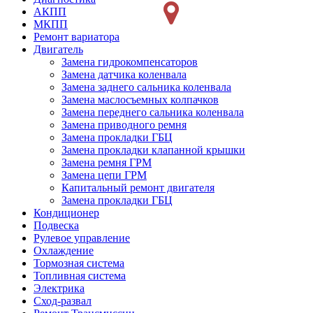
АКПП
МКПП
Ремонт вариатора
Двигатель
Замена гидрокомпенсаторов
Замена датчика коленвала
Замена заднего сальника коленвала
Замена маслосъемных колпачков
Замена переднего сальника коленвала
Замена приводного ремня
Замена прокладки ГБЦ
Замена прокладки клапанной крышки
Замена ремня ГРМ
Замена цепи ГРМ
Капитальный ремонт двигателя
Замена прокладки ГБЦ
Кондиционер
Подвеска
Рулевое управление
Охлаждение
Тормозная система
Топливная система
Электрика
Сход-развал