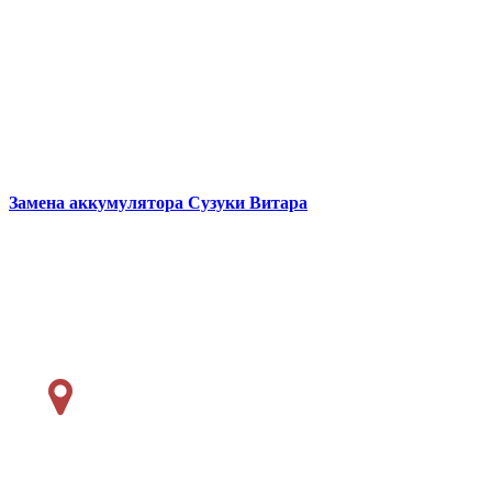
Замена аккумулятора
Сузуки Витара