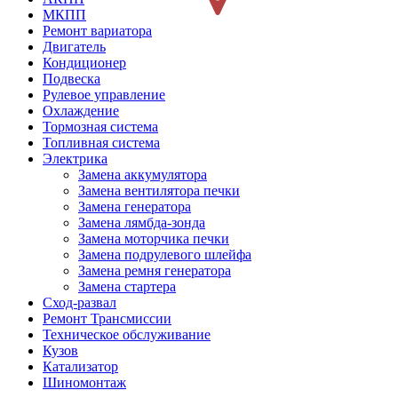
МКПП
Ремонт вариатора
Двигатель
Кондиционер
Подвеска
Рулевое управление
Охлаждение
Тормозная система
Топливная система
Электрика
Замена аккумулятора
Замена вентилятора печки
Замена генератора
Замена лямбда-зонда
Замена моторчика печки
Замена подрулевого шлейфа
Замена ремня генератора
Замена стартера
Сход-развал
Ремонт Трансмиссии
Техническое обслуживание
Кузов
Катализатор
Шиномонтаж