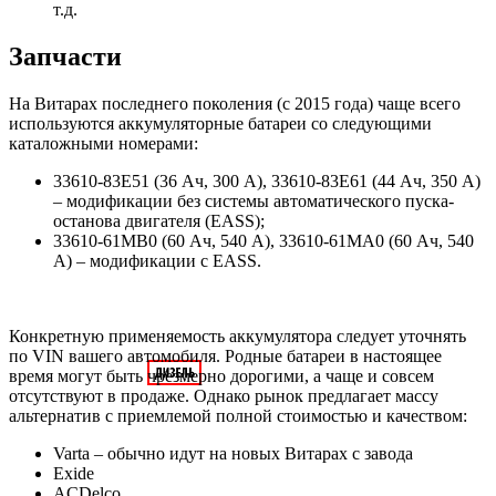
т.д.
Запчасти
На Витарах последнего поколения (с 2015 года) чаще всего
используются аккумуляторные батареи со следующими
каталожными номерами:
33610-83E51 (36 Ач, 300 А), 33610-83E61 (44 Ач, 350 А)
– модификации без системы автоматического пуска-
останова двигателя (EASS);
33610-61MB0 (60 Ач, 540 А), 33610-61MA0 (60 Ач, 540
А) – модификации с EASS.
Конкретную применяемость аккумулятора следует уточнять
по VIN вашего автомобиля. Родные батареи в настоящее
время могут быть чрезмерно дорогими, а чаще и совсем
отсутствуют в продаже. Однако рынок предлагает массу
альтернатив с приемлемой полной стоимостью и качеством:
Varta – обычно идут на новых Витарах с завода
Exide
ACDelco