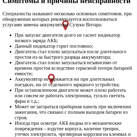
Симптомы и причины неисправности
Специалисты называют несколько основных симптомов, при
обнаружении которых рекомендуется воспользоваться
услугами замены аккумулятора Сузуки Витара:
При запуске двигателя долго не гаснет индикатор
низкого заряда АКБ;
Данный индикатор горит постоянно;
Двигатель стал плохо запускаться после длительного
простоя из-за быстрого разряда аккумулятора;
Двигатель стал плохо запускаться независимо от
времени простоя вследствие серьезной потери батареей
емкости;
Аккумулятор не заряжается ни при длительных
поездках, ни от отдельного зарядного устройства;
При остановленном двигателе может плохо работать
или совсем не работать электроника, тускло светить
фары и т.д.;
Может не загораться приборная панель при включении
зажигания, что связано с полным выходом батареи из
строя;
Иногда при осмотре АКБ видны его механические
повреждения – вздутие корпуса, наличие трещин,
утечки электролита, чрезмерная коррозия на клеммах и