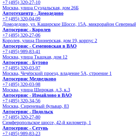
+7 (495) 320-27-10
Москва, улица Суздальская, дом 26Б
Автотехцентр - Домодедово
+7 (495) 320-04-09
Домодедово, ул. Каширское Шоссе, 15А, микрорайон Северны
Автосервис - Королев
+7 (495) 320-27-06
Королев, улица Пионерская, дом 19, корпус 2
Автосервис - Семеновская в ВАО
+7 (495) 989-83-41
Москва, улица Ткацкая, дом 12
Автосервис - Бутово
+7 (495) 320-03-97
Москва, Чечёрский проезд, владение 5А, строение 1
Автосервис Медведково
+7 (495) 320-03-98
Москва, улица Широкая, д.3, к.3
Автосервис - Измайлово в ВАО
+7 (495) 320-34-56
Москва, Сиреневый бульвар, 83
Автосервис - Подольск
+7 (495) 320-27-80
Симферопольское шоссе, 42-й километр, 1
Автосервис - Сетунь
+7 (495) 989-83-23