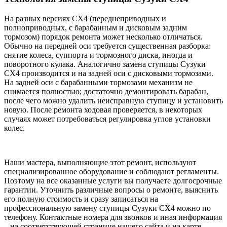
На разных версиях СХ4 (переднеприводных и
полноприводных, с барабанным и дисковым задним
тормозом) порядок ремонта может несколько отличаться.
Обычно на передней оси требуется существенная разборка:
снятие колеса, суппорта и тормозного диска, иногда и
поворотного кулака. Аналогично замена ступицы Сузуки
СХ4 производится и на задней оси с дисковыми тормозами.
На задней оси с барабанными тормозами механизм не
снимается полностью; достаточно демонтировать барабан,
после чего можно удалить неисправную ступицу и установить
новую. После ремонта ходовая проверяется, в некоторых
случаях может потребоваться регулировка углов установки
колес.
Наши мастера, выполняющие этот ремонт, используют
специализированное оборудование и соблюдают регламенты.
Поэтому на все оказанные услуги вы получаете долгосрочные
гарантии. Уточнить различные вопросы о ремонте, выяснить
его полную стоимость и сразу записаться на
профессиональную замену ступицы Сузуки СХ4 можно по
телефону. Контактные номера для звонков и иная информация
– на соответствующей странице нашего сайта и на карте.