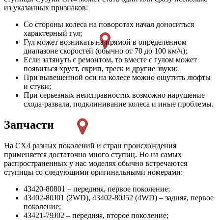
из указанных признаков:
Со стороны колеса на поворотах начал доноситься
характерный гул;
Гул может возникать на прямой в определенном
диапазоне скоростей (обычно от 70 до 100 км/ч);
Если затянуть с ремонтом, то вместе с гулом может
появиться хруст, скрип, треск и другие звуки;
При вывешенной оси на колесе можно ощутить люфты
и стуки;
При серьезных неисправностях возможно нарушение
схода-развала, подклинивание колеса и иные проблемы.
Запчасти
На СХ4 разных поколений и стран происхождения
применяется достаточно много ступиц. Но на самых
распространенных у нас моделях обычно встречаются
ступицы со следующими оригинальными номерами:
43420-80801 – передняя, первое поколение;
43402-80J01 (2WD), 43402-80J52 (4WD) – задняя, первое
поколение;
43421-79J02 – передняя, второе поколение;