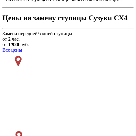
Цены на замену ступицы Сузуки СХ4
Замена передней/задней ступицы
от
2
час.
от
1'920
руб.
Все цены