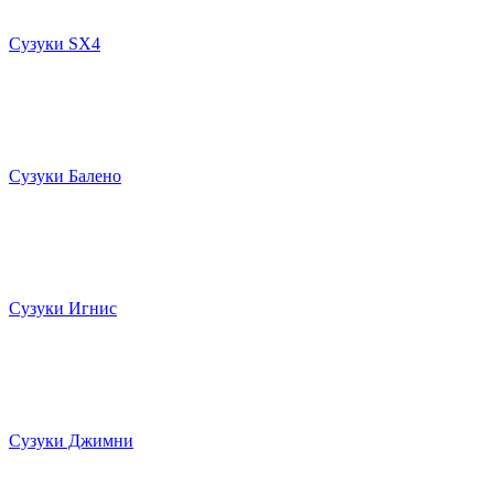
Сузуки SX4
Сузуки Балено
Сузуки Игнис
Сузуки Джимни