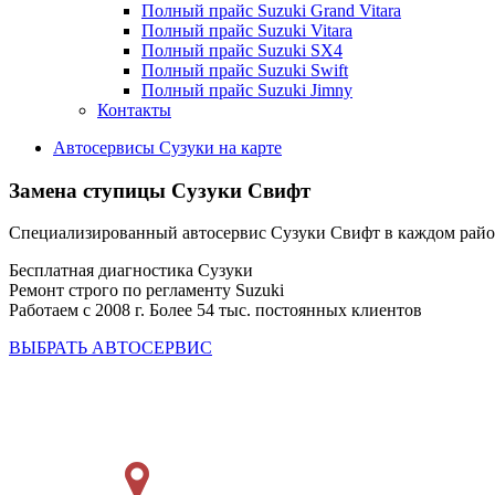
Полный прайс Suzuki Grand Vitara
Полный прайс Suzuki Vitara
Полный прайс Suzuki SX4
Полный прайс Suzuki Swift
Полный прайс Suzuki Jimny
Контакты
Автосервисы Сузуки на карте
Замена ступицы
Сузуки Свифт
Специализированный автосервис Сузуки Свифт в каждом рай
Бесплатная диагностика Сузуки
Ремонт строго по регламенту Suzuki
Работаем с 2008 г. Более 54 тыс. постоянных клиентов
ВЫБРАТЬ АВТОСЕРВИС