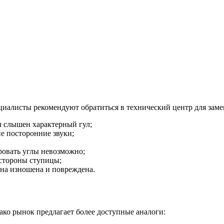
циалисты рекомендуют обратиться в технический центр для зам
/ч слышен характерный гул;
ие посторонние звуки;
ровать углы невозможно;
стороны ступицы;
она изношена и повреждена.
ко рынок предлагает более доступные аналоги: