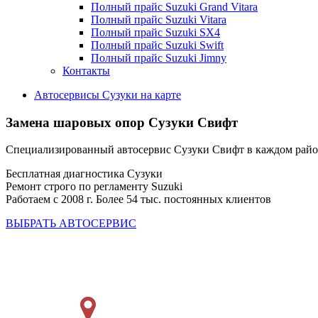
Полный прайс Suzuki Grand Vitara
Полный прайс Suzuki Vitara
Полный прайс Suzuki SX4
Полный прайс Suzuki Swift
Полный прайс Suzuki Jimny
Контакты
Автосервисы Сузуки на карте
Замена шаровых опор
Сузуки Свифт
Специализированный автосервис Сузуки Свифт в каждом рай
Бесплатная диагностика Сузуки
Ремонт строго по регламенту Suzuki
Работаем с 2008 г. Более 54 тыс. постоянных клиентов
ВЫБРАТЬ АВТОСЕРВИС