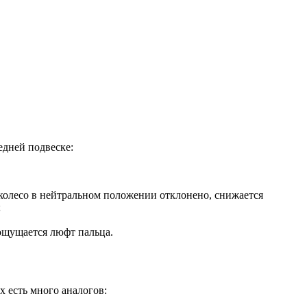
дней подвеске:
 колесо в нейтральном положении отклонено, снижается
;
ощущается люфт пальца.
х есть много аналогов: