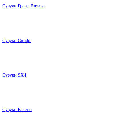
Сузуки Гранд Витара
Сузуки Свифт
Сузуки SX4
Сузуки Балено