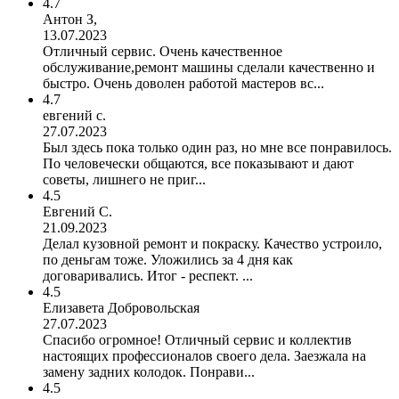
4.7
Антон З,
13.07.2023
Отличный сервис. Очень качественное
обслуживание,ремонт машины сделали качественно и
быстро. Очень доволен работой мастеров вс...
4.7
евгений с.
27.07.2023
Был здесь пока только один раз, но мне все понравилось.
По человечески общаются, все показывают и дают
советы, лишнего не приг...
4.5
Евгений С.
21.09.2023
Делал кузовной ремонт и покраску. Качество устроило,
по деньгам тоже. Уложились за 4 дня как
договаривались. Итог - респект. ...
4.5
Елизавета Добровольская
27.07.2023
Спасибо огромное! Отличный сервис и коллектив
настоящих профессионалов своего дела. Заезжала на
замену задних колодок. Понрави...
4.5