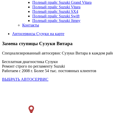
Полный прайс Suzuki Grand Vitara
Полный прайс Suzuki Vitara
Полный прайс Suzuki SX4
Полный прайс Suzuki Swift
Полный прайс Suzuki Jimny
Контакты
Автосервисы Сузуки на карте
Замена ступицы
Сузуки Витара
Специализированный автосервис Сузуки Витара в каждом ра
Бесплатная диагностика Сузуки
Ремонт строго по регламенту Suzuki
Работаем с 2008 г. Более 54 тыс. постоянных клиентов
ВЫБРАТЬ АВТОСЕРВИС